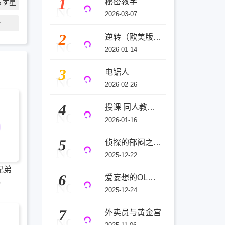
1
秘密教学
らす星
NO
2026-03-07
话
2
逆转（欧美版）(3D)
NO
2026-01-14
3
电锯人
NO
2026-02-26
4
授课 同人教师与天才辣妹
NO
2026-01-16
5
侦探的郁闷之夜(3D)
NO
2025-12-22
兄弟
6
爱妄想的OL金城～被单恋对象纳屋发现了自己的秘密
0
NO
2025-12-24
7
外卖员与黄金宫
NO