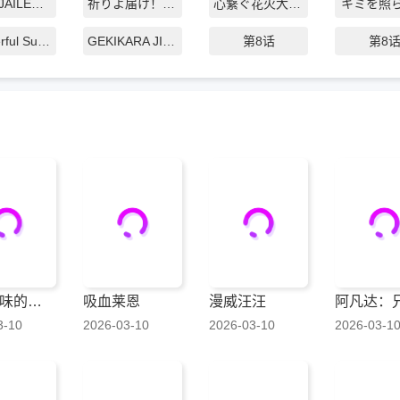
粛正のJAILER～美味しいの料理と共に～
祈りよ届け！豊作祭ﾗｲﾌﾞ
心繋ぐ花火大会2022 -in淡路島-
キミを照
Wonderful Summer Pool Live
GEKIKARA JIGOKU Fes
第8话
第8
喜欢汗味的半田同学正渴望品鉴
吸血莱恩
漫威汪汪
阿凡达：
3-10
2026-03-10
2026-03-10
2026-03-1