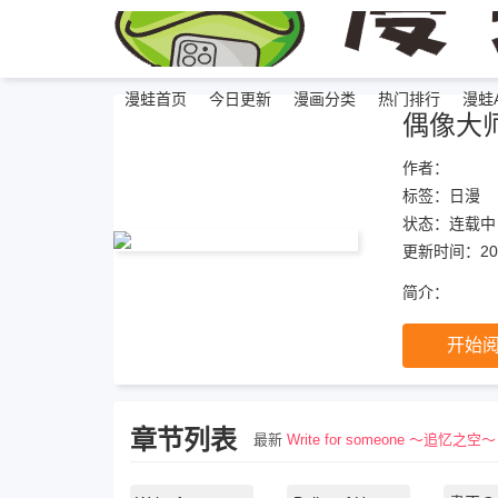
漫蛙首页
今日更新
漫画分类
热门排行
漫蛙A
偶像大师
作者：
标签：
日漫
状态：
连载中
更新时间：202
简介：
开始
章节列表
最新
Write for someone ～追忆之空～