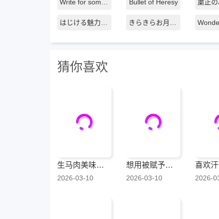
Write for someone ～追忆之空～
Bullet of Heresy
はじける魅力!ﾚﾓﾝﾗｲﾌﾞ
きらきらお月見Night2022
猜你喜欢
生马肉美味无敌
想用被赋予的技能挣钱和异国美女们一起嬉戏
2026-03-10
2026-03-10
2026-0