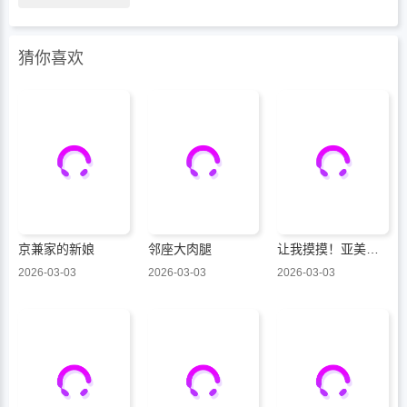
猜你喜欢
京兼家的新娘
邻座大肉腿
让我摸摸！亚美香小姐
2026-03-03
2026-03-03
2026-03-03