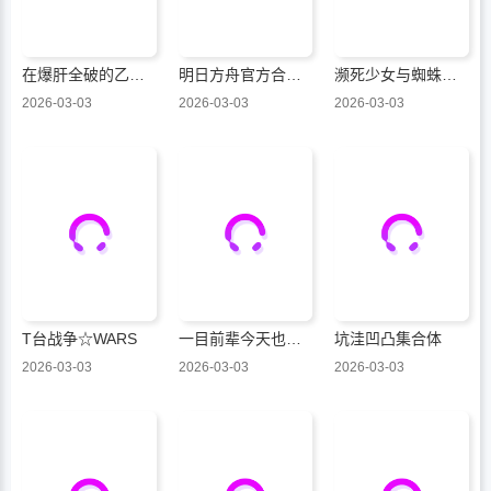
在爆肝全破的乙女游戏中成了反派龙套、因为不想被断罪而要堂堂正正地活下去
明日方舟官方合同志VOL.7
濒死少女与蜘蛛王子
2026-03-03
2026-03-03
2026-03-03
T台战争☆WARS
一目前辈今天也在看着。
坑洼凹凸集合体
2026-03-03
2026-03-03
2026-03-03