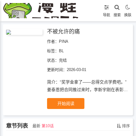
导航
搜索
换肤
不被允许的痛
作者：PINA
标签：
BL
状态：
完结
更新时间：2026-03-01
简介：“奖学金拿了——总得交点学费吧。”
姜泰恩把合同推过来时，李新宇刚在表彰会
上接过奖学金证书。从此，排练厅的镜子里
开始阅读
多了一道目光，更衣室的门学会了反锁。他
用身体支付学费，用沉默交换前程。直到某
天，姜泰恩在他耳问：“疼吗？”李新宇攥紧
章节列表
最新
第10话
排序
拳头，没答。——疼的不是身体，是他曾经
以为能靠跳舞站直的脊梁。奖学金·情债偿