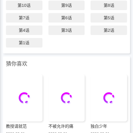
第10话
第9话
第8话
他以为靠本事吃饭，到头来发现——这顿
饭，是用自己当菜。
第7话
第6话
第5话
第4话
第3话
第2话
第1话
猜你喜欢
教授请就范
不被允许的痛
独白少年