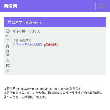
韩漫网
韩
漫
网
祭屋すぐる漫画列表
年下狗狗不会咬人
作者:
祭屋すぐ
る
年下狗狗不会咬人漫画...
[点击浏览]
@韩漫网(https://www.machineryinfo.net)
SiteMap
联系我们
本站所有的文章、图片、评论等，均由网友发表或上传并维护或收集自网络，
属个人行为，与韩漫网立场无关。